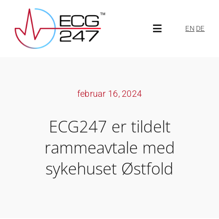
Skip
to
EN
DE
Toggle
content
Navigation
Om ECG247
februar 16, 2024
Om oss
ECG247 er tildelt
Aktuelt
rammeavtale med
sykehuset Østfold
ECG247-portal