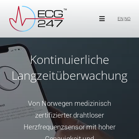
Skip
to
EN
NO
Toggle
content
Navigation
Über ECG247
Kontinuierliche
Über uns
Langzeitüberwachung
Neuigkeiten
Von Norwegen medizinisch
ECG247 Portal
zertifizierter drahtloser
Herzfrequenzsensor mit hoher
Genauigkeit und