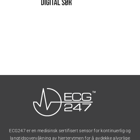
ECG247 er en medisinsk sertifisert sensor for kontinuerlig og
langtidsovervåkning av hjerterytmen for å avdekke alvorlige