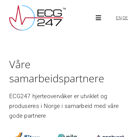
Skip
to
EN
DE
Toggle
content
Navigation
Om ECG247
Våre
Om oss
samarbeidspartnere
Aktuelt
ECG247 hjerteovervåker er utviklet og
ECG247-portal
produseres i Norge i samarbeid med våre
gode partnere