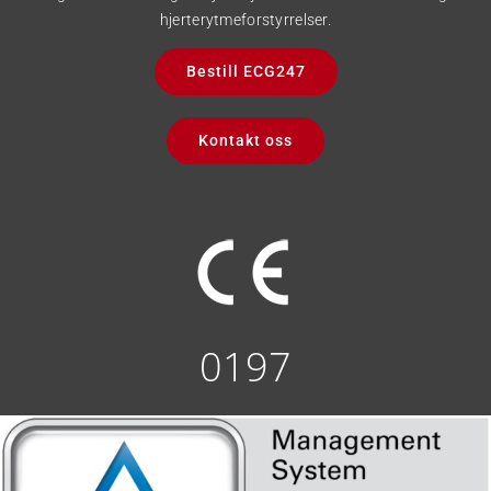
hjerterytmeforstyrrelser.
Bestill ECG247
Kontakt oss
0197