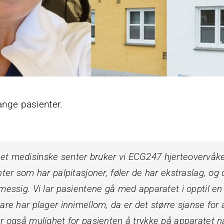
nge pasienter.
t medisinske senter bruker vi ECG247 hjerteovervåker
nter som har palpitasjoner, føler de har ekstraslag, og
messig. Vi lar pasientene gå med apparatet i opptil en 
are har plager innimellom, da er det større sjanse for 
r også mulighet for pasienten å trykke på apparatet n