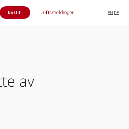
Driftsmeldinger
Bestill
EN
DE
te av