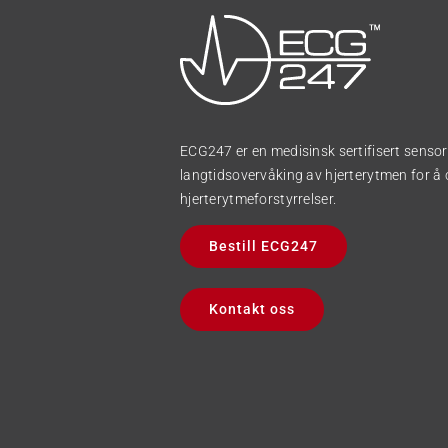
ECG247 er en medisinsk sertifisert sensor 
langtidsovervåking av hjerterytmen for 
hjerterytmeforstyrrelser.
Bestill ECG247
Kontakt oss