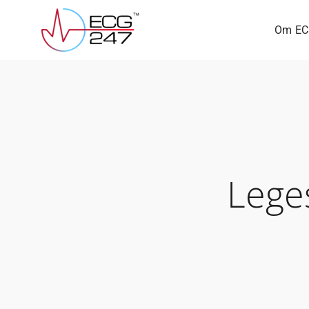
Skip
Om EC
to
content
Lege