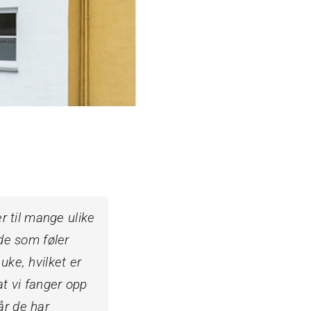
 til mange ulike
 de som føler
uke, hvilket er
at vi fanger opp
år de har