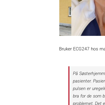
Bruker ECG247 hos ma
På Søsterhjemme
pasienter. Pasie
pulsen er uregel
bra for de som b
problemet. Det e