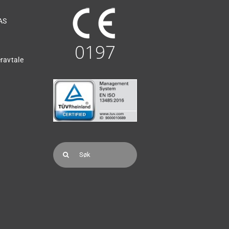
AS
0197
ravtale
Søk
etter: