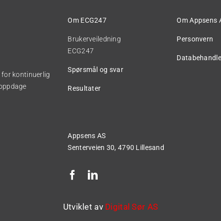
Om ECG247
Om Appsens 
Brukerveiledning
Personvern
ECG247
Databehandle
Spørsmål og svar
for kontinuerlig
å oppdage
Resultater
Appsens AS
Senterveien 30,
4790 Lillesand
Utviklet av
Digital Sør AS