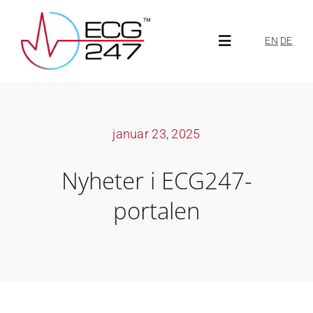
Skip
to
EN
DE
Toggle
content
Navigation
Om ECG247
januar 23, 2025
Om oss
Nyheter i ECG247-
Aktuelt
portalen
ECG247-portal