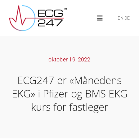
Skip
to
EN
DE
Toggle
content
Navigation
Om ECG247
oktober 19, 2022
Om oss
ECG247 er «Månedens
Aktuelt
EKG» i Pfizer og BMS EKG
kurs for fastleger
ECG247-portal