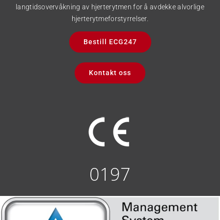
langtidsovervåkning av hjerterytmen for å avdekke alvorlige
hjerterytmeforstyrrelser.
Bestill ECG247
Kontakt oss
0197