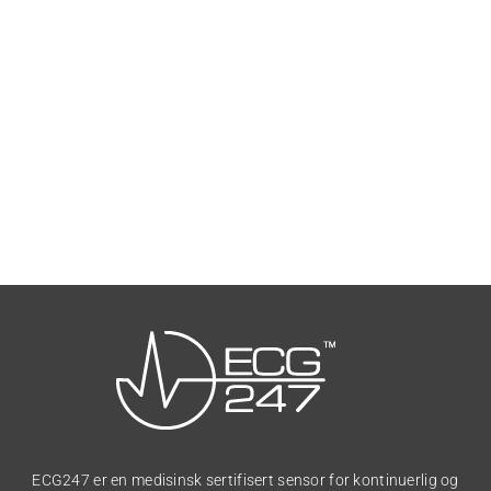
ECG247 er en medisinsk sertifisert sensor for kontinuerlig og