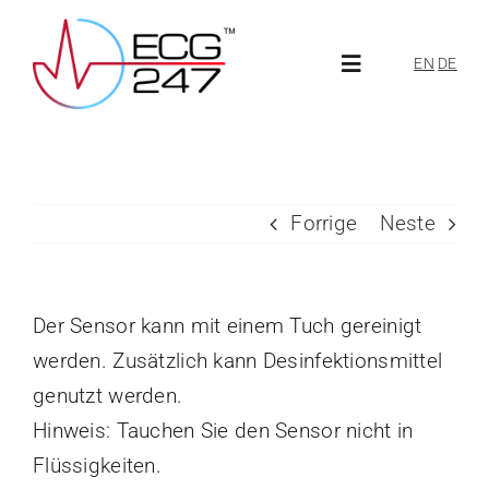
Skip
to
EN
DE
Toggle
content
Navigation
Om ECG247
Forrige
Neste
Om oss
Aktuelt
Der Sensor kann mit einem Tuch gereinigt
werden. Zusätzlich kann Desinfektionsmittel
ECG247-portal
genutzt werden.
Hinweis: Tauchen Sie den Sensor nicht in
Flüssigkeiten.