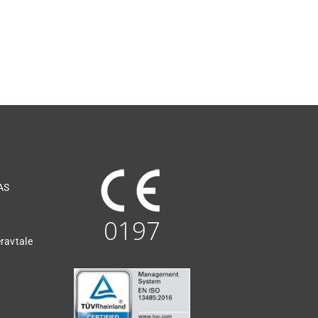
AS
0197
ravtale