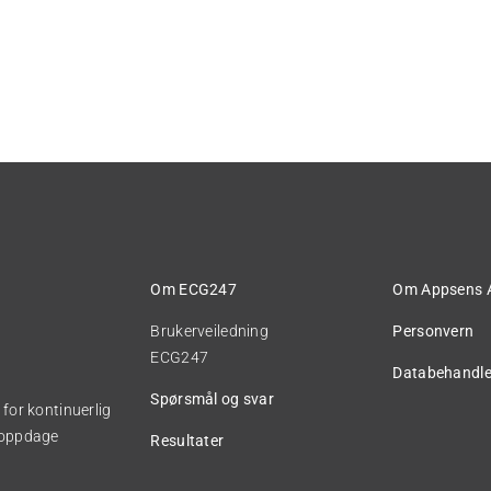
Om ECG247
Om Appsens 
Brukerveiledning
Personvern
ECG247
Databehandle
Spørsmål og svar
for kontinuerlig
å oppdage
Resultater