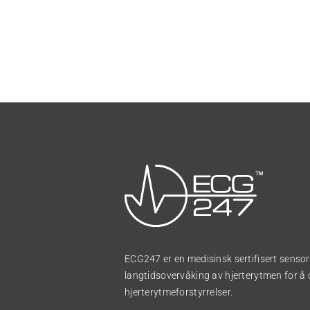
ECG247 er en medisinsk sertifisert sensor 
langtidsovervåking av hjerterytmen for 
hjerterytmeforstyrrelser.