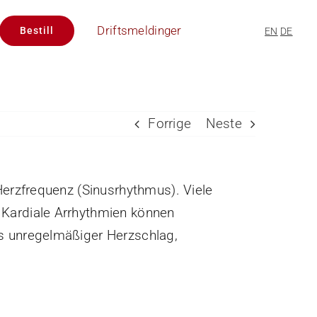
Driftsmeldinger
Bestill
EN
DE
Forrige
Neste
erzfrequenz (Sinusrhythmus). Viele
Kardiale Arrhythmien können
s unregelmäßiger Herzschlag,