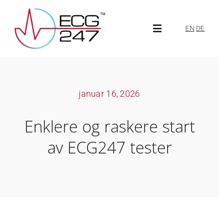
Skip
to
EN
DE
Toggle
content
Navigation
Om ECG247
januar 16, 2026
Om oss
Enklere og raskere start
Aktuelt
av ECG247 tester
ECG247-portal