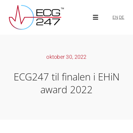
Skip
to
EN
DE
Toggle
content
Navigation
Om ECG247
oktober 30, 2022
Om oss
ECG247 til finalen i EHiN
Aktuelt
award 2022
ECG247-portal