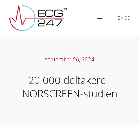
Skip
to
EN
DE
Toggle
content
Navigation
Om ECG247
september 26, 2024
Om oss
20 000 deltakere i
Aktuelt
NORSCREEN-studien
ECG247-portal