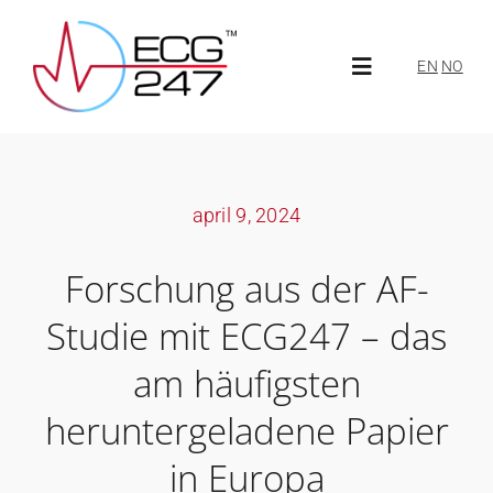
Skip
to
EN
NO
Toggle
content
Navigation
Über ECG247
april 9, 2024
Über uns
Forschung aus der AF-
Neuigkeiten
Studie mit ECG247 – das
am häufigsten
ECG247 Portal
heruntergeladene Papier
in Europa