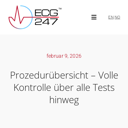
Skip
to
EN
NO
Toggle
content
Navigation
Über ECG247
februar 9, 2026
Über uns
Prozedurübersicht – Volle
Neuigkeiten
Kontrolle über alle Tests
hinweg
ECG247 Portal