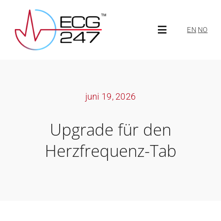
Skip
to
EN
NO
Toggle
content
Navigation
Über ECG247
juni 19, 2026
Über uns
Upgrade für den
Neuigkeiten
Herzfrequenz-Tab
ECG247 Portal