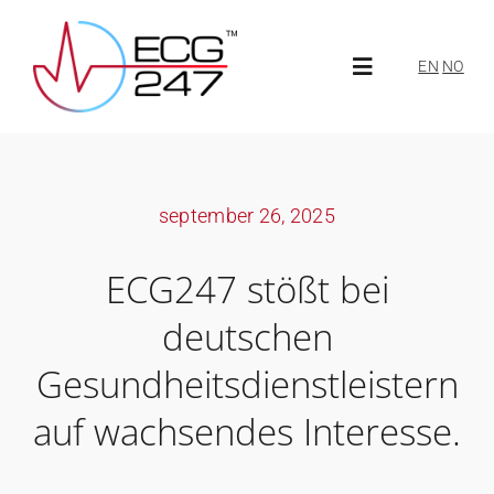
Skip
to
EN
NO
Toggle
content
Navigation
Über ECG247
september 26, 2025
Über uns
ECG247 stößt bei
Neuigkeiten
deutschen
Gesundheitsdienstleistern
ECG247 Portal
auf wachsendes Interesse.