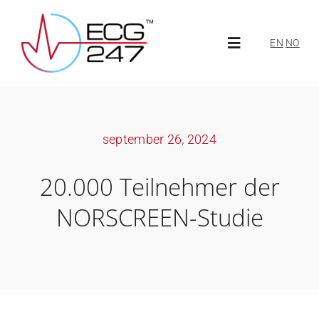
Skip
to
EN
NO
Toggle
content
Navigation
Über ECG247
september 26, 2024
Über uns
20.000 Teilnehmer der
Neuigkeiten
NORSCREEN-Studie
ECG247 Portal